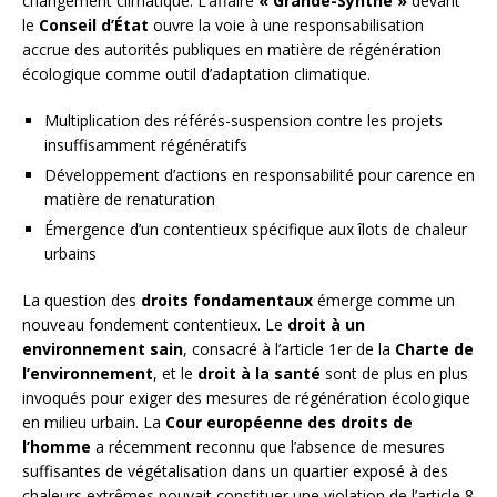
changement climatique. L’affaire
« Grande-Synthe »
devant
le
Conseil d’État
ouvre la voie à une responsabilisation
accrue des autorités publiques en matière de régénération
écologique comme outil d’adaptation climatique.
Multiplication des référés-suspension contre les projets
insuffisamment régénératifs
Développement d’actions en responsabilité pour carence en
matière de renaturation
Émergence d’un contentieux spécifique aux îlots de chaleur
urbains
La question des
droits fondamentaux
émerge comme un
nouveau fondement contentieux. Le
droit à un
environnement sain
, consacré à l’article 1er de la
Charte de
l’environnement
, et le
droit à la santé
sont de plus en plus
invoqués pour exiger des mesures de régénération écologique
en milieu urbain. La
Cour européenne des droits de
l’homme
a récemment reconnu que l’absence de mesures
suffisantes de végétalisation dans un quartier exposé à des
chaleurs extrêmes pouvait constituer une violation de l’article 8