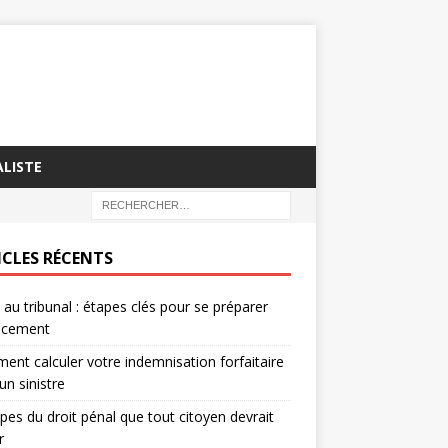
LISTE
ICLES RÉCENTS
e au tribunal : étapes clés pour se préparer
cacement
nt calculer votre indemnisation forfaitaire
un sinistre
ipes du droit pénal que tout citoyen devrait
r