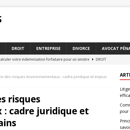
S
DROIT
ENTREPRISE
DIVORCE
AVOCAT PÉNA
culer votre indemnisation forfaitaire pour un sinistre
DROIT
u droit pénal que tout citoyen devrait savoir
DROIT
ART
ce des risques environnementaux : cadre juridique et enjeux
s essentielles d’un contrat : ce qu’il faut retenir
DROIT
Litig
tion forfaitaire : témoignages de victimes en 2026
JURIDIQUE
s risques
effi
ribunal : étapes clés pour se préparer efficacement
JURIDIQUE
Comme
 cadre juridique et
pour 
ains
Princ
savoi