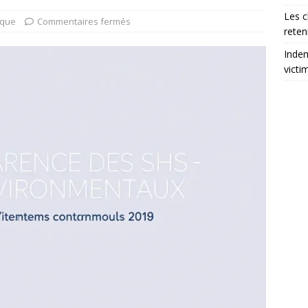
Les c
ique
Commentaires fermés
reten
Indem
victi