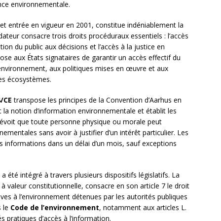
ence environnementale.
et entrée en vigueur en 2001, constitue indéniablement la
ndateur consacre trois droits procéduraux essentiels : l’accès
ion du public aux décisions et l’accès à la justice en
e aux États signataires de garantir un accès effectif du
 l’environnement, aux politiques mises en œuvre et aux
les écosystèmes.
4/CE
transpose les principes de la Convention d’Aarhus en
 la notion d’information environnementale et établit les
révoit que toute personne physique ou morale peut
mentales sans avoir à justifier d’un intérêt particulier. Les
es informations dans un délai d’un mois, sauf exceptions
a été intégré à travers plusieurs dispositifs législatifs. La
à valeur constitutionnelle, consacre en son article 7 le droit
ives à l’environnement détenues par les autorités publiques
s le
Code de l’environnement
, notamment aux articles L.
s pratiques d’accès à l’information.