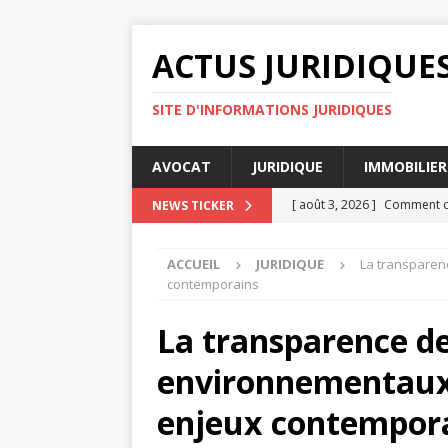
ACTUS JURIDIQUE
SITE D'INFORMATIONS JURIDIQUES
AVOCAT
JURIDIQUE
IMMOBILIER
[ août 3, 2026 ]
Comment cal
NEWS TICKER
[ août 2, 2026 ]
Principes d
ACCUEIL
JURIDIQUE
La transparen
[ juillet 31, 2026 ]
Les clause
contemporains
[ juillet 30, 2026 ]
Indemnisa
La transparence de
[ août 4, 2026 ]
Litige au t
environnementaux :
enjeux contempor