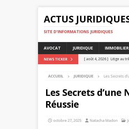
ACTUS JURIDIQUE
SITE D'INFORMATIONS JURIDIQUES
AVOCAT
JURIDIQUE
IMMOBILIER
[ août 4, 2026 ]
Litige au t
NEWS TICKER
[ août 3, 2026 ]
Comment cal
ACCUEIL
JURIDIQUE
Les Secrets d’
[ août 2, 2026 ]
Principes d
[ juillet 31, 2026 ]
Les clause
Les Secrets d’une 
[ août 7, 2026 ]
Les obligati
Réussie
octobre 27, 2025
Natacha Madon
J