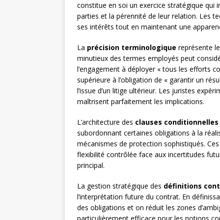
constitue en soi un exercice stratégique qui 
parties et la pérennité de leur relation. Les
ses intérêts tout en maintenant une apparenc
La
précision terminologique
représente le
minutieux des termes employés peut considér
l’engagement à déployer « tous les efforts co
supérieure à l’obligation de « garantir un ré
l’issue d’un litige ultérieur. Les juristes expé
maîtrisent parfaitement les implications.
L’architecture des
clauses conditionnelles
subordonnant certaines obligations à la réali
mécanismes de protection sophistiqués. Ces s
flexibilité contrôlée face aux incertitudes fut
principal.
La gestion stratégique des
définitions con
l’interprétation future du contrat. En défini
des obligations et on réduit les zones d’amb
particulièrement efficace pour les notions co