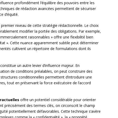
influence profondément l’équilibre des pouvoirs entre les
 techniques de rédaction avancées permettent de sécuriser
e d’équité.
 premier niveau de cette stratégie rédactionnelle. Le choix
ablement modifier la portée des obligations. Par exemple,
mmercialement raisonnables » offre une flexibilité bien
sultat ». Cette nuance apparemment subtile peut déterminer
rimentés cultivent un répertoire de formulations dont ils
constitue un autre levier d’influence majeur. En
sation de conditions préalables, on peut construire des
tructures conditionnelles permettent d’introduire une
ures, tout en préservant la force exécutoire de l’accord
tractuelles
offre un potentiel considérable pour orienter
ssant précisément des termes clés, on circonscrit le champ
iguïté potentiellement défavorables. Cette technique s’avère
mplexes comme la « confidentialité », la « propriété