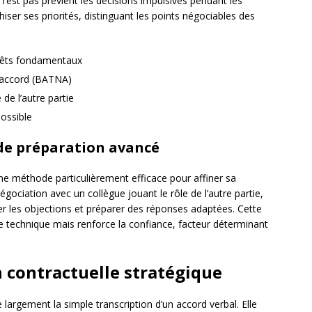
e l’est pas prévient les décisions impulsives pendant les
iser ses priorités, distinguant les points négociables des
érêts fondamentaux
l’accord (BATNA)
 de l’autre partie
ossible
de préparation avancé
ne méthode particulièrement efficace pour affiner sa
égociation avec un collègue jouant le rôle de l’autre partie,
per les objections et préparer des réponses adaptées. Cette
e technique mais renforce la confiance, facteur déterminant
 contractuelle stratégique
 largement la simple transcription d’un accord verbal. Elle