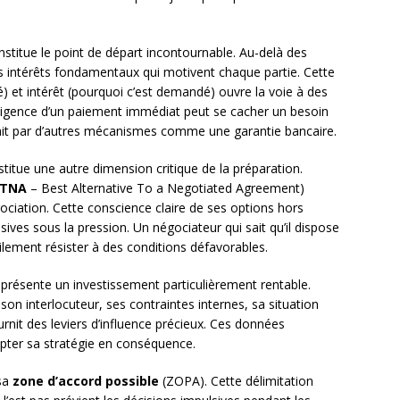
stitue le point de départ incontournable. Au-delà des
 les intérêts fondamentaux qui motivent chaque partie. Cette
é) et intérêt (pourquoi c’est demandé) ouvre la voie à des
’exigence d’un paiement immédiat peut se cacher un besoin
isfait par d’autres mécanismes comme une garantie bancaire.
titue une autre dimension critique de la préparation.
TNA
– Best Alternative To a Negotiated Agreement)
ciation. Cette conscience claire de ses options hors
ives sous la pression. Un négociateur qui sait qu’il dispose
cilement résister à des conditions défavorables.
 représente un investissement particulièrement rentable.
son interlocuteur, ses contraintes internes, sa situation
rnit des leviers d’influence précieux. Ces données
apter sa stratégie en conséquence.
 sa
zone d’accord possible
(ZOPA). Cette délimitation