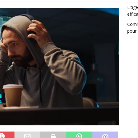
Litig
effi
Comme
pour 