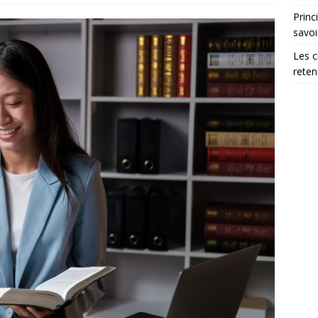
Princ
savoi
Les c
reten