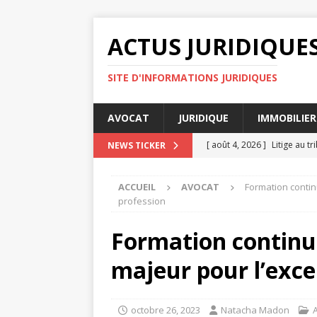
ACTUS JURIDIQUE
SITE D'INFORMATIONS JURIDIQUES
AVOCAT
JURIDIQUE
IMMOBILIER
[ août 4, 2026 ]
Litige au t
NEWS TICKER
[ août 3, 2026 ]
Comment cal
ACCUEIL
AVOCAT
Formation contin
[ août 2, 2026 ]
Principes d
profession
[ juillet 31, 2026 ]
Les clause
Formation continue
[ août 7, 2026 ]
Les obligati
majeur pour l’exce
octobre 26, 2023
Natacha Madon